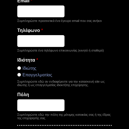
Email
*
Συμπληρώστε προσεκτικά ένα έγκυρο email που σας ανήκει
Τηλέφωνο
*
Συμπληρώστε ένα τηλέφωνο επικοινωνίας (κινητό ή σταθερό)
Ιδιότητα
*
Ιδιώτης
Επαγγελματίας
Συμπληρώστε εδώ αν ενδιαφέρεστε για την κατασκευή site ως
ιδιώτης ή ως επαγγελματίας ιδιοκτήτης επιχείρησης.
Πόλη
Συμπληρώστε εδώ την πόλη της μόνιμης κατοικίας σας ή της έδρας
της επιχείρησής σας