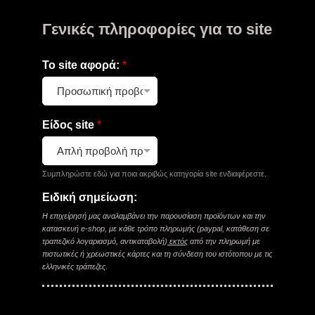
Γενικές πληροφορίες για το site
Το site αφορά:
*
Είδος site
*
Συμπληρώστε εδώ για ποια ακριβώς κατηγορία site ενδιαφέρεστε.
Ειδική σημείωση:
Η επιχείρησή μας αναλαμβάνει την παρουσίαση προϊόντων και την
κατασκευή e-shop, με κάθε τρόπο πληρωμής (paypal, κατάθεση σε
τραπεζικό λογαριασμό, αντικαταβολή)
εκτός
από την πληρωμή με
πιστωτικές ή χρεωστικές κάρτες και τη σύνδεση του ιστότοπου με τις
ελληνικές τράπεζες.