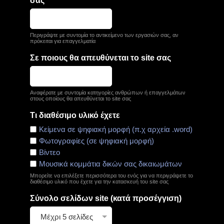
σας
Περιγράψτε με συντομία το αντικείμενο των εργασιών σας, αν
πρόκειται για επαγγελματία
Σε ποιους θα απευθύνεται το site σας
Αναφέρατε με συντομία κατηγορίες ανθρώπων ή επαγγελμάτων
στους οποίους θα απευθύνεται το site σας
Τι διαθέσιμο υλικό έχετε
Κείμενα σε ψηφιακή μορφή (π.χ αρχεία .word)
Φωτογραφίες (σε ψηφιακή μορφή)
Βίντεο
Μουσικά κομμάτια δικών σας δικαιωμάτων
Μπορείτε να επιλέξετε περισσότερα του ενός για να περιγράψετε το
διαθέσιμο υλικό που έχετε για την κατασκευή του site σας
Σύνολο σελίδων site (κατά προσέγγιση)