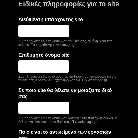
Ειδικές πληροφορίες για το site
Διεύθυνση υπάρχοντος site
Συμπληρώστε εδώ τη διεύθυνση του site σας, αν ήδη διαθέτετε
κάποιο. Για παράδειγμα : webimage.gr
Επιθυμητό όνομα site
Συμπληρώστε εδώ το όνομα που θα θέλατε να κατοχυρώσετε για
το site σας, εφόσον δεν έχετε ήδη κάποιο. Π.χ webimage.gr
Σε ποιο site θα θέλατε να μοιάζει το δικό
σας
Συμπληρώστε εδώ τη διεύθυνση κάποιου site που έχετε δει και θα
θέλατε να είναι έτσι και το δικό σας. Π.χ webimage.gr
Ποιο είναι το αντικείμενο των εργασιών