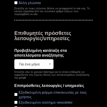
Άλλη γλώσσα
Επιλέξτε σε ποιες γλώσσες θέλετε να μεταφραστεί το site σας. Το
κόστος εξαρτάται από τον συνολικό αριθμό λέξεων που
περιλαμβάνει το site.
Επιθυμητές πρόσθετες
λειτουργίες/υπηρεσίες
Προβεβλημένη κατάταξη στα
αποτελέσματα αναζήτησης
Επιλέξτε εδώ το χρονικό διάστημα για το οποίο επιθυμείτε να
εμφανίζεστε στις πρώτες θέσεις των αποτελεσμάτων αναζήτησης
της google
Επιπρόσθετες λειτουργίες / υπηρεσίες
Εξειδικευμένη φόρμα επικοινωνίας με τους
χρήστες
Εξειδικευμένο σύστημα newsletter