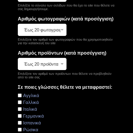
Επιλέξτε το σύνολο των σελίδων που θα έχει το site που θέλετε να
σας δημιουργήσουμε.
Αριθμός φωτογραφιών (κατά προσέγγιση)
Επιλέξετε τον αριθμό των φωτογραφιών που θα χρησιμοποιηθούν
για την κατασκευή του site
Αριθμός προϊόντων (κατά προσέγγιση)
Επιλέξετε τον αριθμό των προίόντων που θέλετε να προβληθούν
από το site σας
Σε ποιες γλώσσες θέλετε να μεταφραστεί:
Αγγλικά
Γαλλικά
Ιταλικά
Γερμανικά
Ισπανικά
Ρώσικα