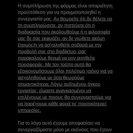
Η συμπλήρωση της φόρμας είναι απαραίτητη
προϋπόθεση για να πραγματοποιηθεί η
συνεργασία μας.
Αν θεωρείτε ότι δε θέλετε να
τη συμπληρώσετε, αν πιστεύετε ότι η
διαδικασία που ακολουθούμε ή η φιλοσοφία
μας δε σας εκφράζει, αν δε νιώθετε ακόμη
έτοιμος/η να ασχοληθείτε σοβαρά με την
προβολή σας στο διαδίκτυο, σας
παρακαλούμε θερμά να μην αιτηθείτε
προσφοράς. Με τον τρόπο αυτό θα
εξοικονομήσουμε όλοι πολύτιμο χρόνο για να
ασχοληθούμε με όσα θεωρούμε
σημαντικότερα. Λόγω αυξημένου όγκου
εργασίας, είμαστε αναγκασμένοι να
επιλέγουμε με ποιους θα συνεργαστούμε για
να παρέχουμε κάθε φορά τις ποιοτικότερες
υπηρεσίες.
Για το λόγο αυτό έχουμε αποφασίσει να
συνεργαζόμαστε μόνο με εκείνους που έχουν